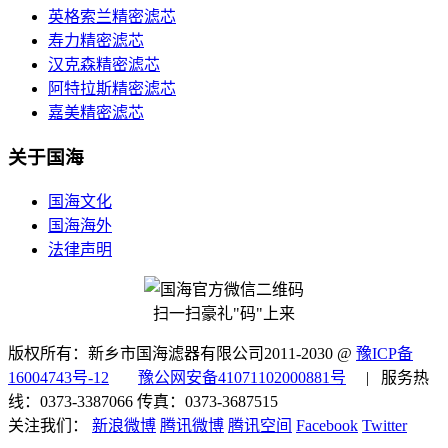
英格索兰精密滤芯
寿力精密滤芯
汉克森精密滤芯
阿特拉斯精密滤芯
嘉美精密滤芯
关于国海
国海文化
国海海外
法律声明
扫一扫豪礼"码"上来
版权所有：新乡市国海滤器有限公司2011-2030 @
豫ICP备
16004743号-12
豫公网安备41071102000881号
| 服务热
线：0373-3387066 传真：0373-3687515
关注我们：
新浪微博
腾讯微博
腾讯空间
Facebook
Twitter