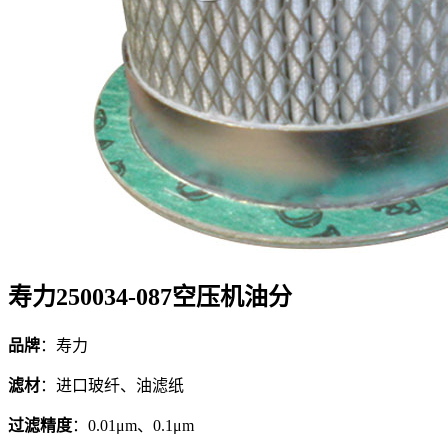
寿力250034-087空压机油分
品牌
：寿力
滤材
：进口玻纤、油滤纸
过滤精度
：0.01μm、0.1μm