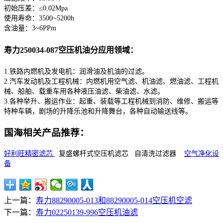
初始压差：≤0.02Mpa
使用寿命：3500~5200h
含油量：3~6PPm
寿力250034-087空压机油分应用领域：
1.铁路内燃机及发电机：润滑油及机油的过滤。
2.汽车发动机及工程机械：内燃机用空气滤、机油滤、燃油滤、工程机
械、船舶、载重车用各种液压油滤、柴油滤、水滤。
3.各种举升、搬运作业：起重、装载等工程机械到消防、维修、搬运等
特种车辆，剧场的升降乐池和升降舞台，各种自动输送线等。
国海相关产品推荐：
好利旺精密滤芯
复盛螺杆式空压机滤芯 自清洗过滤器
空气净化设
备
上一篇：
寿力88290005-013和88290005-014空压机空滤
下一篇：
寿力02250139-996空压机油滤