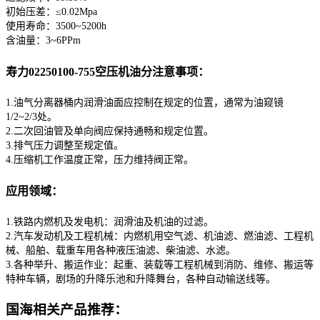
初始压差：≤0.02Mpa
使用寿命：3500~5200h
含油量：3~6PPm
寿力02250100-755空压机油分注意事项：
1.油气分离器桶内润滑油面应控制在规定的位置，通常为油窥镜
1/2~2/3处。
2.二次回油管及单向阀应保持通畅和规定位置。
3.排气压力调整至规定值。
4.压缩机工作温度正常，压力维持阀正常。
应用领域：
1.铁路内燃机及发电机：润滑油及机油的过滤。
2.汽车发动机及工程机械：内燃机用空气滤、机油滤、燃油滤、工程机
械、船舶、载重车用各种液压油滤、柴油滤、水滤。
3.各种举升、搬运作业：起重、装载等工程机械到消防、维修、搬运等
特种车辆，剧场的升降乐池和升降舞台，各种自动输送线等。
国海相关产品推荐：