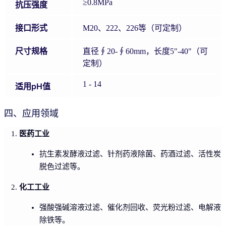
≥0.8MPa
抗压强度
接口形式
M20、222、226等（可定制）
尺寸规格
直径∮20-∮60mm，长度5"-40"（可
定制）
1 - 14
适用pH值
四、应用领域
医药工业
抗生素发酵液过滤、针剂药液除菌、药酒过滤、活性炭
脱色过滤等。
化工工业
强酸强碱溶液过滤、催化剂回收、荧光粉过滤、电解液
除铁等。