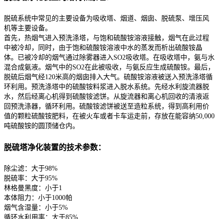
脱硫系统中常见的主要设备为吸收塔、烟道、烟囱、脱硫泵、增压风
机等主要设备。
首先，热烟气进入预洗涤塔，与饱和硫酸铵溶液接触，烟气在此过程
中被冷却，同时，由于饱和硫酸铵溶液中水的蒸发而析出硫酸铵晶
体。已被冷却的烟气通过除雾器进入SO2吸收塔。在吸收塔中，氨与水
混合成氨液。烟气中的SO2在此被吸收，与氨反应生成硫酸铵。最后，
脱硫后烟气经120米高的烟囱排入大气。硫酸铵溶液被送入预洗涤塔循
环利用。预洗涤塔中的硫酸铵料浆进入脱水系统。先经水利旋流器脱
水，然后经离心机得到硫酸铵滤饼。从旋流器和离心机回收的清液返
回预洗涤器，循环利用。硫酸铵滤饼被送至造粒系统，得到高利用价
值的颗粒硫酸铵肥料，在被火车或者卡车运走前，存放在能容纳50,000
吨硫酸铵的圆顶储仓内。
脱硫塔净化装置的技术参数：
除尘滤：大于98%
脱硫率：大于95%
林格曼黑度：小于1
本体阻力：小于1000帕
烟气含湿量：小于5%
循环水利用率：大于85%