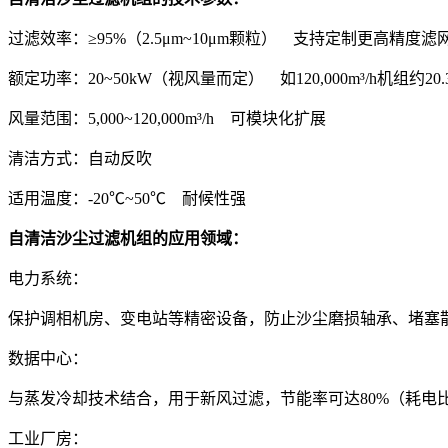
过滤效率：≥95%（2.5μm~10μm颗粒） 支持定制更高精度滤网
额定功率：20~50kW（视风量而定） 如120,000m³/h机组约20.3
风量范围：5,000~120,000m³/h 可模块化扩展‌
清洁方式：自动反吹
适用温度：-20℃~50℃ 耐候性强‌
自清洁沙尘过滤机组的应用领域‌：
‌电力系统‌：
保护调相机房、变电站等精密设备，防止沙尘磨损轴承、堵塞散
‌数据中心‌：
与蒸发冷却技术结合，用于新风过滤，节能率可达80%（耗电比<0.1
‌工业厂房‌：