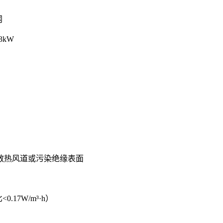
‌
kW‌
热风道或污染绝缘表面‌
7W/m³·h）‌