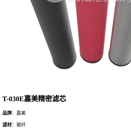
T-030E嘉美精密滤芯
品牌
：嘉美
滤材
：玻纤