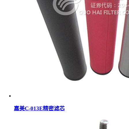
嘉美C-013E精密滤芯