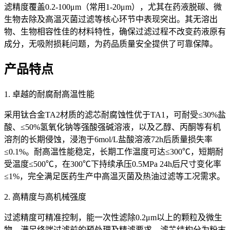
滤精度覆盖0.2-100μm（常用1-20μm），尤其在药液脱碳、微
生物去除及高温灭菌过滤等核心环节中表现突出。其无溶出
物、生物相容性佳的材料特性，确保过滤过程不改变药液原有
成分，无吸附损耗问题，为药品质量安全提供了可靠保障。
产品特点
1. 卓越的耐腐耐高温性能
采用钛合金TA2材质的滤芯耐腐蚀性优于TA1，可耐受≤30%盐
酸、≤50%氢氧化钠等强酸强碱溶液，以及乙醇、丙酮等有机
溶剂的长期侵蚀，浸泡于6mol/L盐酸溶液72h后质量损失率
≤0.1%。耐高温性能稳定，长期工作温度可达≤300℃，短期耐
受温度≤500℃，在300℃下持续承压0.5MPa 24h后尺寸变化率
≤1%，完全满足医药生产中高温灭菌及热油过滤等工况需求。
2. 高精度与高机械强度
过滤精度可精准控制，能一次性滤除0.2μm以上的颗粒及微生
物，满足终端过滤前的预处理及精滤要求。滤芯结构分为粉末