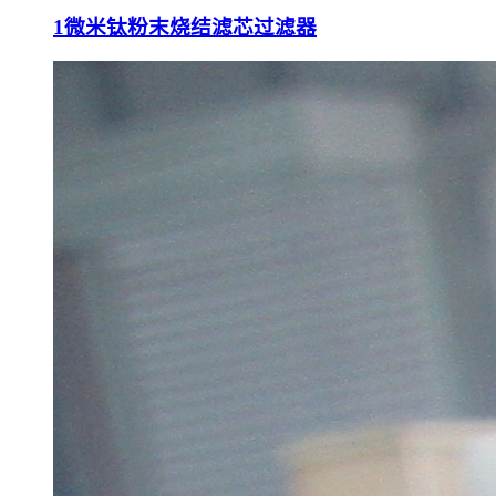
1微米钛粉末烧结滤芯过滤器