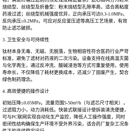
烧结型、丝绕型及折叠型：粉末烧结型孔隙率高，适合高粘度
药液过滤；丝绕型机械强度优异，正向承压可达0.3-1.0MPa，
反向承压≤0.2MPa，可应对反应釜压滤等高压工艺场景，有效
防止滤芯破损。
3. 卫生安全与可持续性
钛材本身无毒、无磁、无脱落，生物相容性符合医药行业严苛
标准，避免了滤材对药液的二次污染。设备支持在线高温灭菌
与化学再生，通过反冲洗、酸碱浸泡等方式可重复使用，使用
寿命长，不仅降低了耗材更换成本，还减少了固废产生，契合
绿色制药理念。
4. 高效便捷的操作设计
初始压降≤0.05MPa，流量范围5-50m³/h（与滤芯尺寸相关），
过滤阻力小，动力消耗低。快装式联接设计使拆装清洗便捷，
可与PC联网实现自动化生产监控，降低人工操作强度，同时
密闭性结构确保生产环境不受外界污染，适合药厂复杂工况条
件下的连续稳定运行。