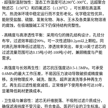
- 超强耐温耐蚀性：湿态工作温度可达280℃-300℃，远超聚合
物滤芯（≤50℃）和四氟滤芯（≤120℃），可长期在高温蒸
汽、热流体环境中稳定运行而不变形老化。化学稳定性优异，
能耐受盐酸、硫酸、氢氧化物、海水、王水及各类氯化物溶液
的腐蚀，在极端酸碱工况下仍保持结构完整性。
- 高精度与高渗透性平衡：采用均匀的微孔结构设计，孔径分
布窄，过滤效率超过99%，可一次性滤除0.2μm以上颗粒。同
时高孔隙率降低过滤阻力，渗透效率突出，单支10英寸滤芯的
过滤流量范围可达0.15吨/小时-100吨/小时，兼顾精度与产能
需求。
- 高强度与长效再生性：滤芯抗压强度达0.5-1.5MPa，可承受
0.6MPa的最大工作压差，不易因压力波动导致破损或精度偏
移。支持物理反冲、碱洗、酸洗、超声波清洗等多种再生方
式，再生后过滤性能衰减低，正常维护下使用寿命可达10年，
显著降低耗材更换成本。
- 卫生级与兼容性：滤芯无纤维脱落、不吸附过滤介质成分，
确保滤液纯度不受污染，符合食品、医药行业的卫生标准。设