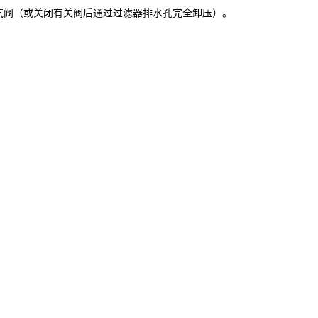
气阀（或关闭有关阀后通过过滤器排水孔完全卸压）。