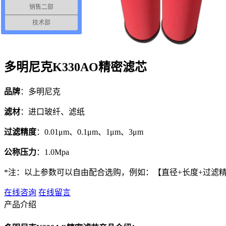
销售二部
技术部
多明尼克K330AO精密滤芯
品牌
：多明尼克
滤材
：进口玻纤、滤纸
过滤精度
：0.01μm、0.1μm、1μm、3μm
公称压力
：1.0Mpa
*注：以上参数可以自由配合选购，例如：【直径+长度+过滤
在线咨询
在线留言
产品介绍