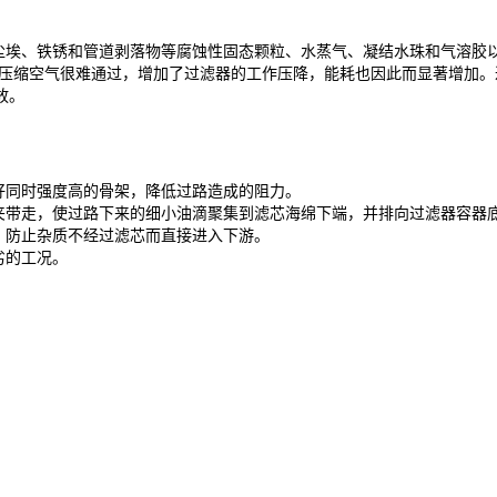
尘埃、铁锈和管道剥落物等腐蚀性固态颗粒、水蒸气、凝结水珠和气溶胶
使压缩空气很难通过，增加了过滤器的工作压降，能耗也因此而显著增加
放。
好同时强度高的骨架，降低过路造成的阻力。
夹带走，使过路下来的细小油滴聚集到滤芯海绵下端，并排向过滤器容器
，防止杂质不经过滤芯而直接进入下游。
劣的工况。