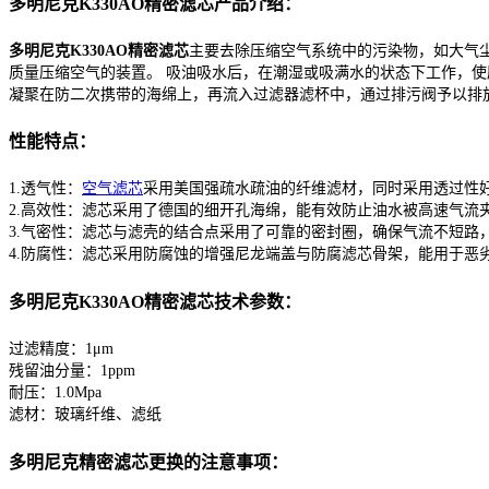
多明尼克K330AO精密滤芯产品介绍：
多明尼克K330AO精密滤芯
主要去除压缩空气系统中的污染物，如大气
质量压缩空气的装置。 吸油吸水后，在潮湿或吸满水的状态下工作，
凝聚在防二次携带的海绵上，再流入过滤器滤杯中，通过排污阀予以排
性能特点：
1.透气性：
空气滤芯
采用美国强疏水疏油的纤维滤材，同时采用透过性
2.高效性：滤芯采用了德国的细开孔海绵，能有效防止油水被高速气流
3.气密性：滤芯与滤壳的结合点采用了可靠的密封圈，确保气流不短路
4.防腐性：滤芯采用防腐蚀的增强尼龙端盖与防腐滤芯骨架，能用于恶
多明尼克K330AO精密滤芯技术参数：
过滤精度：1μm
残留油分量：1ppm
耐压：1.0Mpa
滤材：玻璃纤维、滤纸
多明尼克精密滤芯更换的注意事项：